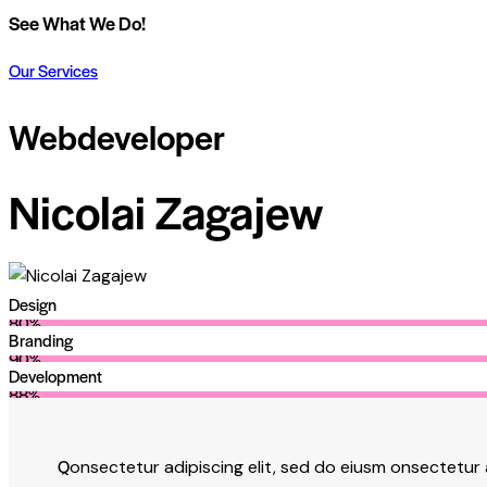
See What We Do!
Our Services
Webdeveloper
Nicolai Zagajew
Design
80%
Branding
90%
Development
88%
Q
onsectetur adipiscing elit, sed do eiusm onsectetur 